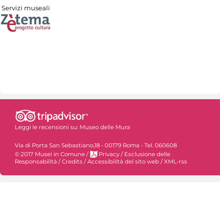
Servizi museali
Leggi le recensioni su:
Museo delle Mura
Via di Porta San Sebastiano,18 - 00179 Roma - Tel. 060608
© 2017 Musei in Comune
/
Privacy
/
Esclusione delle
Responsabilità
/
Credits
/
Accessibilità del sito web
/
XML-rss