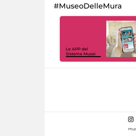
#MuseoDelleMura
Le APP del
Sistema Musei
mus