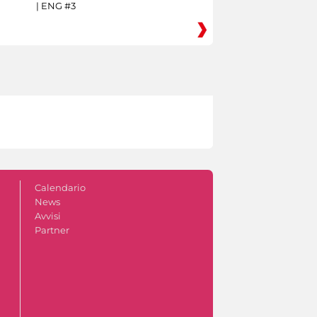
| ENG #3
Calendario
News
Avvisi
Partner