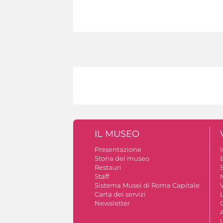
IL MUSEO
Presentazione
Storia del museo
B
Restauri
S
Staff
Sistema Musei di Roma Capitale
V
Carta dei servizi
Newsletter
A