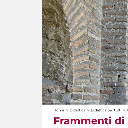
Home
>
Didattica
>
Didattica per tutti
>
Tu sei qui
Frammenti di