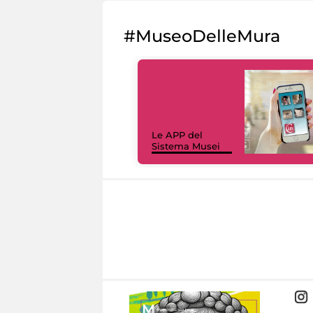
#MuseoDelleMura
Le APP del
Sistema Musei