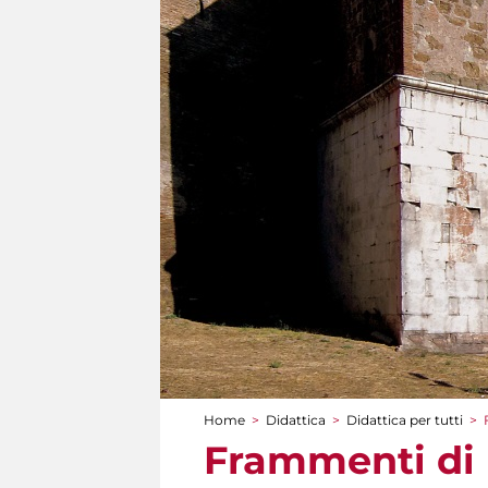
Home
>
Didattica
>
Didattica per tutti
>
Tu sei qui
Frammenti di