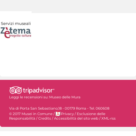
Servizi museali
Leggi le recensioni su:
Museo delle Mura
Via di Porta San Sebastiano,18 - 00179 Roma - Tel. 060608
© 2017 Musei in Comune
/
Privacy
/
Esclusione delle
Responsabilità
/
Credits
/
Accessibilità del sito web
/
XML-rss