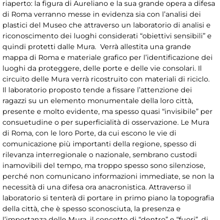
riaperto: la figura di Aureliano e la sua grande opera a difesa
di Roma verranno messe in evidenza sia con l’analisi dei
plastici del Museo che attraverso un laboratorio di analisi e
riconoscimento dei luoghi considerati “obiettivi sensibili” e
quindi protetti dalle Mura. Verrà allestita una grande
mappa di Roma e materiale grafico per l’identificazione dei
luoghi da proteggere, delle porte e delle vie consolari. Il
circuito delle Mura verrà ricostruito con materiali di riciclo.
Il laboratorio proposto tende a fissare l’attenzione dei
ragazzi su un elemento monumentale della loro città,
presente e molto evidente, ma spesso quasi “invisibile” per
consuetudine o per superficialità di osservazione. Le Mura
di Roma, con le loro Porte, da cui escono le vie di
comunicazione più importanti della regione, spesso di
rilevanza interregionale o nazionale, sembrano custodi
inamovibili del tempo, ma troppo spesso sono silenziose,
perché non comunicano informazioni immediate, se non la
necessità di una difesa ora anacronistica. Attraverso il
laboratorio si tenterà di portare in primo piano la topografia
della città, che è spesso sconosciuta, la presenza e
l’importanza delle Mura, il concetto di “dentro” e “fuori”, di