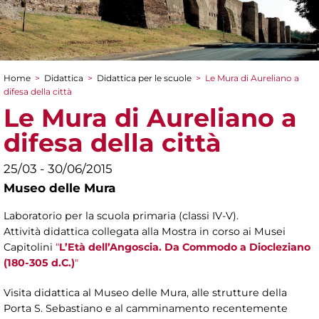
Home
>
Didattica
>
Didattica per le scuole
>
Le Mura di Aureliano a
Tu sei qui
difesa della città
Le Mura di Aureliano a
difesa della città
25/03 - 30/06/2015
Museo delle Mura
Laboratorio per la scuola primaria (classi IV-V).
Attività didattica collegata alla Mostra in corso ai Musei
Capitolini
“
L’Età dell’Angoscia. Da Commodo a Diocleziano
(180-305 d.C.)
"
Visita didattica al Museo delle Mura, alle strutture della
Porta S. Sebastiano e al camminamento recentemente