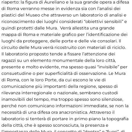
riaperto: la figura di Aureliano e la sua grande opera a difesa
di Roma verranno messe in evidenza sia con l’analisi dei
plastici del Museo che attraverso un laboratorio di analisi e
riconoscimento dei luoghi considerati “obiettivi sensibili” e
quindi protetti dalle Mura. Verrà allestita una grande
mappa di Roma e materiale grafico per l’identificazione dei
luoghi da proteggere, delle porte e delle vie consolari. Il
circuito delle Mura verrà ricostruito con materiali di riciclo.
Il laboratorio proposto tende a fissare l’attenzione dei
ragazzi su un elemento monumentale della loro città,
presente e molto evidente, ma spesso quasi “invisibile” per
consuetudine o per superficialità di osservazione. Le Mura
di Roma, con le loro Porte, da cui escono le vie di
comunicazione più importanti della regione, spesso di
rilevanza interregionale o nazionale, sembrano custodi
inamovibili del tempo, ma troppo spesso sono silenziose,
perché non comunicano informazioni immediate, se non la
necessità di una difesa ora anacronistica. Attraverso il
laboratorio si tenterà di portare in primo piano la topografia
della città, che è spesso sconosciuta, la presenza e
l’importanza delle Mura, il concetto di “dentro” e “fuori”, di