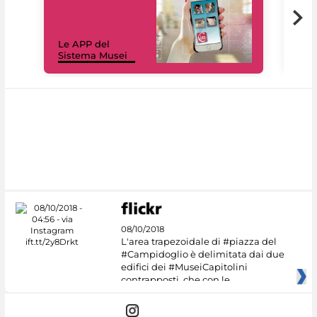
Il 
Le APP del
Mus
Sistema Musei
net
08/10/2018
L'area trapezoidale di #piazza del
#Campidoglio è delimitata dai due
edifici dei #MuseiCapitolini
contrapposti, che con le