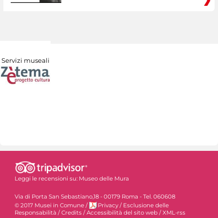
Servizi museali
Leggi le recensioni su:
Museo delle Mura
Via di Porta San Sebastiano,18 - 00179 Roma - Tel. 060608
© 2017 Musei in Comune
/
Privacy
/
Esclusione delle
Responsabilità
/
Credits
/
Accessibilità del sito web
/
XML-rss