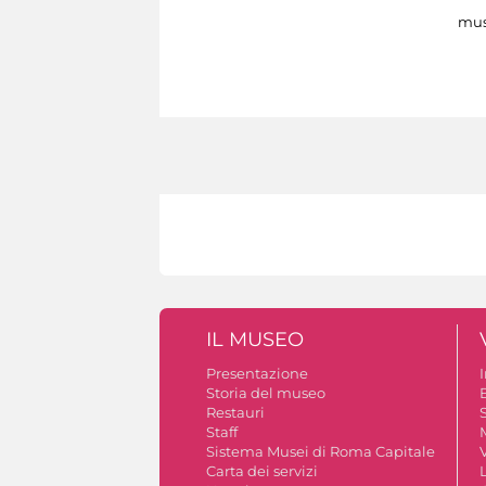
mus
IL MUSEO
Presentazione
Storia del museo
B
Restauri
S
Staff
Sistema Musei di Roma Capitale
V
Carta dei servizi