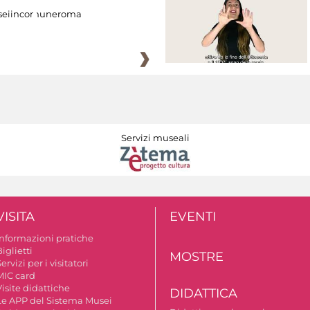
eiincomuneroma
Servizi museali
VISITA
EVENTI
Informazioni pratiche
iglietti
MOSTRE
ervizi per i visitatori
MIC card
isite didattiche
DIDATTICA
Le APP del Sistema Musei