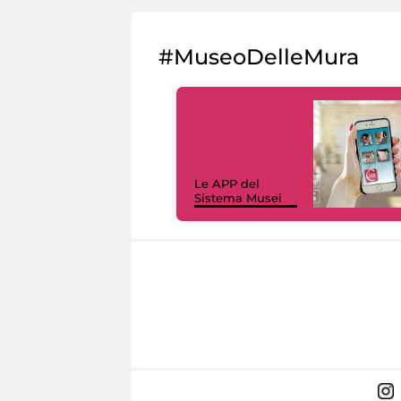
#MuseoDelleMura
Le APP del
Sistema Musei