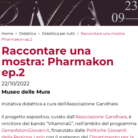
Home
>
Didattica
>
Didattica per tutti
>
Raccontare una mostra:
Tu sei qui
Pharmakon ep.2
Raccontare una
mostra: Pharmakon
ep.2
22/10/2022
Museo delle Mura
Iniziativa didattica a cura dell'Associazione Gandhara
Il progetto espositivo, curato dall’
Associazione Gandhara
, è
vincitore del bando “VitaminaG”, nell’ambito del programma
GenerAzioniGiovani.it
, finanziato dalle
Politiche Giovanili
della Regione Lazio
con il sostegno del
Dipartimento per la