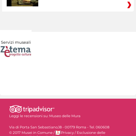
Servizi museali
Leggi le recensioni su:
Museo delle Mura
Via di Porta San Sebastiano,18 - 00179 Roma - Tel. 060608
© 2017 Musei in Comune
/
Privacy
/
Esclusione delle