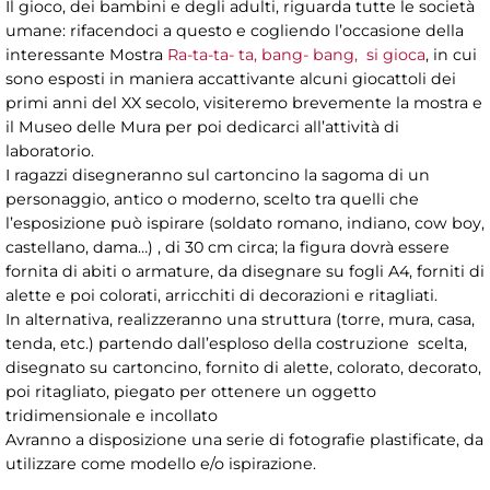
Il gioco, dei bambini e degli adulti, riguarda tutte le società
umane: rifacendoci a questo e cogliendo l’occasione della
interessante Mostra
Ra-ta-ta- ta, bang- bang, si gioca
, in cui
sono esposti in maniera accattivante alcuni giocattoli dei
primi anni del XX secolo, visiteremo brevemente la mostra e
il Museo delle Mura per poi dedicarci all’attività di
laboratorio.
I ragazzi disegneranno sul cartoncino la sagoma di un
personaggio, antico o moderno, scelto tra quelli che
l’esposizione può ispirare (soldato romano, indiano, cow boy,
castellano, dama…) , di 30 cm circa; la figura dovrà essere
fornita di abiti o armature, da disegnare su fogli A4, forniti di
alette e poi colorati, arricchiti di decorazioni e ritagliati.
In alternativa, realizzeranno una struttura (torre, mura, casa,
tenda, etc.) partendo dall’esploso della costruzione scelta,
disegnato su cartoncino, fornito di alette, colorato, decorato,
poi ritagliato, piegato per ottenere un oggetto
tridimensionale e incollato
Avranno a disposizione una serie di fotografie plastificate, da
utilizzare come modello e/o ispirazione.