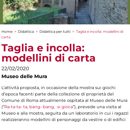
Home
>
Didattica
>
Didattica per tutti
>
Taglia e incolla: modellini di
Tu sei qui
carta
Taglia e incolla:
modellini di carta
22/02/2020
Museo delle Mura
L’attività proposta, in occasione della mostra sui giochi
d’epoca facenti parte della collezione di proprietà del
Comune di Roma attualmente ospitata al Museo delle Mura
(“
Ra-ta-ta- ta, bang- bang, si gioca
”), prevede una visita al
Museo e alla mostra, seguita da un laboratorio in cui i ragazzi
realizzeranno modellini di personaggi da vestire o di edifici