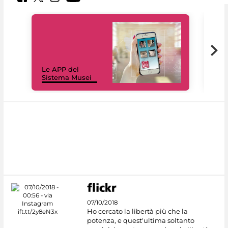
Il 
Le APP del
Mus
Sistema Musei
net
07/10/2018
Ho cercato la libertà più che la
potenza, e quest'ultima soltanto