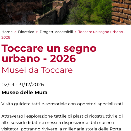
Home
>
Didattica
>
Progetti accessibili
>
Toccare un segno urbano -
Tu sei qui
2026
Toccare un segno
urbano - 2026
Musei da Toccare
02/01 - 31/12/2026
Museo delle Mura
Visita guidata tattile-sensoriale con operatori specializzati
Attraverso l’esplorazione tattile di plastici ricostruttivi e di
altri sussidi didattici messi a disposizione dal museo i
visitatori potranno rivivere la millenaria storia della Porta