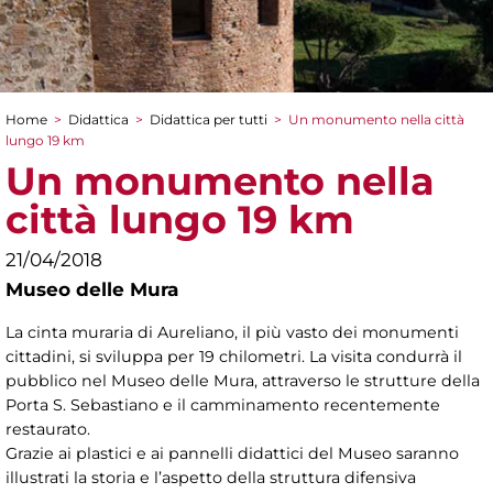
Home
>
Didattica
>
Didattica per tutti
>
Un monumento nella città
Tu sei qui
lungo 19 km
Un monumento nella
città lungo 19 km
21/04/2018
Museo delle Mura
La cinta muraria di Aureliano, il più vasto dei monumenti
cittadini, si sviluppa per 19 chilometri. La visita condurrà il
pubblico nel Museo delle Mura, attraverso le strutture della
Porta S. Sebastiano e il camminamento recentemente
restaurato.
Grazie ai plastici e ai pannelli didattici del Museo saranno
illustrati la storia e l’aspetto della struttura difensiva