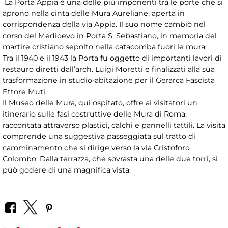
La Porta Appia è una delle più imponenti tra le porte che si
aprono nella cinta delle Mura Aureliane, aperta in
corrispondenza della via Appia. Il suo nome cambiò nel
corso del Medioevo in Porta S. Sebastiano, in memoria del
martire cristiano sepolto nella catacomba fuori le mura.
Tra il 1940 e il 1943 la Porta fu oggetto di importanti lavori di
restauro diretti dall’arch. Luigi Moretti e finalizzati alla sua
trasformazione in studio-abitazione per il Gerarca Fascista
Ettore Muti.
Il Museo delle Mura, qui ospitato, offre ai visitatori un
itinerario sulle fasi costruttive delle Mura di Roma,
raccontata attraverso plastici, calchi e pannelli tattili. La visita
comprende una suggestiva passeggiata sul tratto di
camminamento che si dirige verso la via Cristoforo
Colombo. Dalla terrazza, che sovrasta una delle due torri, si
può godere di una magnifica vista.