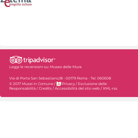
Leggi le recensioni su:
Museo delle Mura
Via di Porta San Sebastiano,18 - 00179 Roma - Tel. 060608
© 2017 Musei in Comune
/
Privacy
/
Esclusione delle
Responsabilità
/
Credits
/
Accessibilità del sito web
/
XML-rss