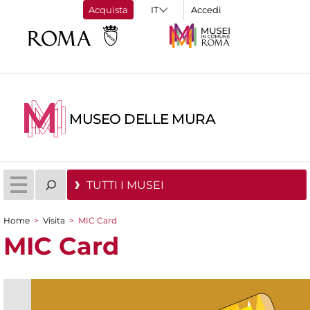
Acquista
Accedi
MUSEO DELLE MURA
TUTTI I MUSEI
Home
>
Visita
>
MIC Card
Tu sei qui
MIC Card