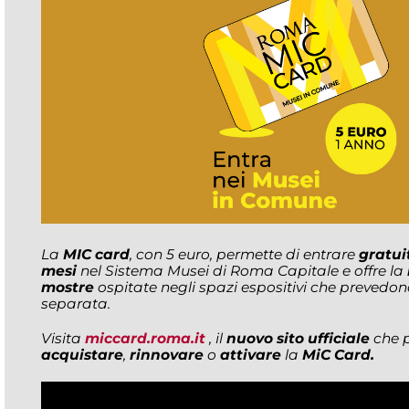
La
MIC card
, con 5 euro, permette di entrare
gratui
mesi
nel Sistema Musei di Roma Capitale e offre la
mostre
ospitate negli spazi espositivi che prevedon
separata.
Visita
miccard.roma.it
, il
nuovo sito ufficiale
che p
acquistare
,
rinnovare
o
attivare
la
MiC Card.