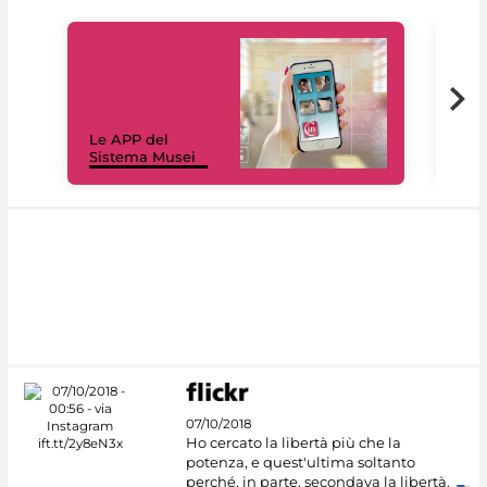
Il 
Le APP del
Mus
Sistema Musei
net
07/10/2018
Ho cercato la libertà più che la
potenza, e quest'ultima soltanto
perché, in parte, secondava la libertà.