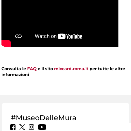
Consulta le
FAQ
e il sito
miccard.roma.it
per tutte le altre
informazioni
#MuseoDelleMura