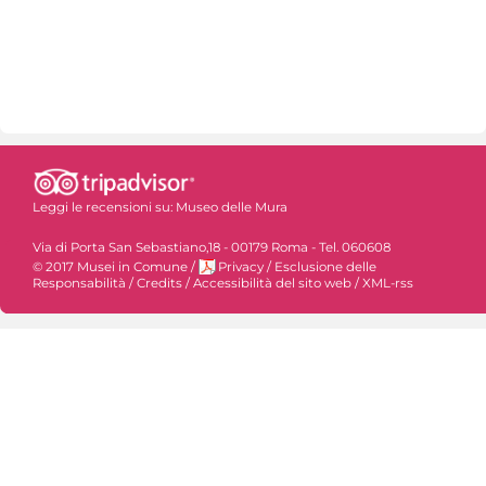
Leggi le recensioni su:
Museo delle Mura
Via di Porta San Sebastiano,18 - 00179 Roma - Tel. 060608
© 2017 Musei in Comune
/
Privacy
/
Esclusione delle
Responsabilità
/
Credits
/
Accessibilità del sito web
/
XML-rss