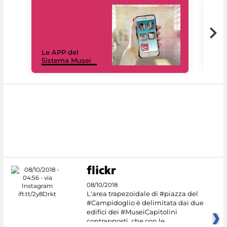
Il 
Le APP del
Mus
Sistema Musei
net
08/10/2018
L'area trapezoidale di #piazza del
#Campidoglio è delimitata dai due
edifici dei #MuseiCapitolini
contrapposti, che con le