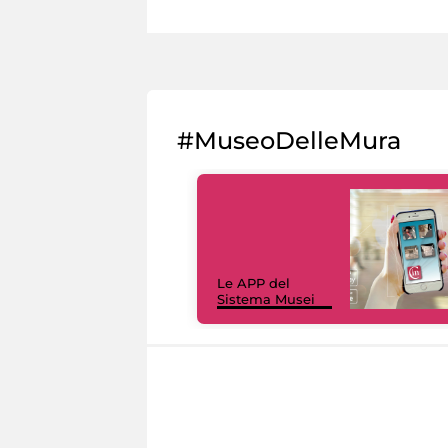
#MuseoDelleMura
Le APP del
Sistema Musei