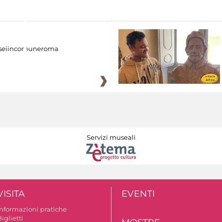
eiincomuneroma
Servizi museali
VISITA
EVENTI
Informazioni pratiche
iglietti