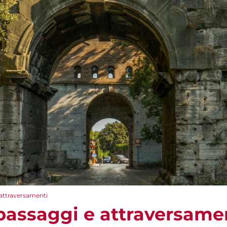
 attraversamenti
 passaggi e attraversame