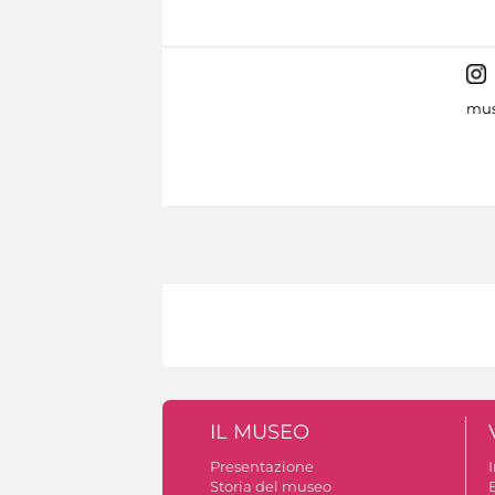
mus
IL MUSEO
Presentazione
Storia del museo
B