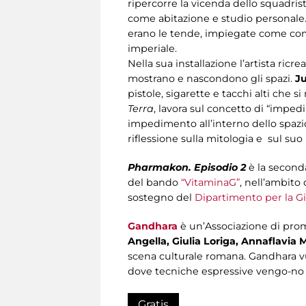
ripercorre la vicenda dello squadris
come abitazione e studio personale. 
erano le tende, impiegate come comp
imperiale.
Nella sua installazione l’artista ricr
mostrano e nascondono gli spazi.
Ju
pistole, sigarette e tacchi alti che 
Terra
, lavora sul concetto di “impedi
impedimento all’interno dello spazi
riflessione sulla mitologia e sul suo
Pharmakon. Episodio 2
è la second
del bando
“VitaminaG”
, nell’ambit
sostegno del
Dipartimento per la G
Gandhara
è un’Associazione di prom
Angella, Giulia Loriga, Annaflavia 
scena culturale romana. Gandhara vuol
dove tecniche espressive vengo-no a
Gratis