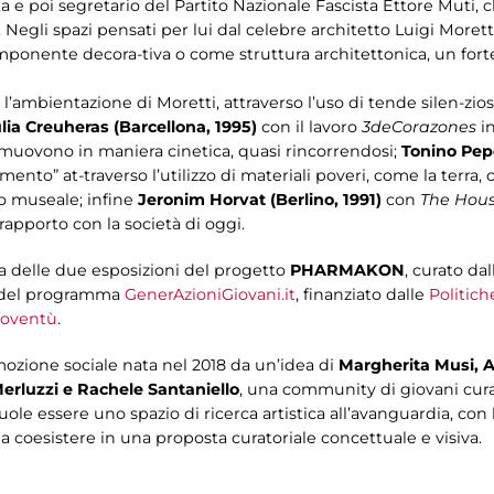
ta e poi segretario del Partito Nazionale Fascista Ettore Muti, 
Negli spazi pensati per lui dal celebre architetto Luigi Morett
onente decora-tiva o come struttura architettonica, un forte
ea l’ambientazione di Moretti, attraverso l’uso di tende silen-zi
lia Creuheras (Barcellona, 1995)
con il lavoro
3deCorazones
in
si muovono in maniera cinetica, quasi rincorrendosi;
Tonino Pep
mento” at-traverso l’utilizzo di materiali poveri, come la terra,
o museale; infine
Jeronim Horvat (Berlino, 1991)
con
The Hous
 rapporto con la società di oggi.
a delle due esposizioni del progetto
PHARMAKON
, curato dall
o del programma
GenerAzioniGiovani.it
, finanziato dalle
Politich
ioventù
.
ozione sociale nata nel 2018 da un’idea di
Margherita Musi, A
Merluzzi e Rachele Santaniello
, una community di giovani cura
e essere uno spazio di ricerca artistica all’avanguardia, con l’
 coesistere in una proposta curatoriale concettuale e visiva.