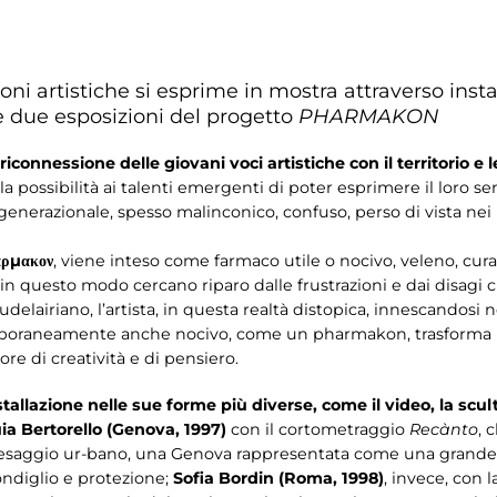
ni artistiche si esprime in mostra attraverso insta
e due esposizioni del progetto
PHARMAKON
 riconnessione delle giovani voci artistiche con il territorio e l
 la possibilità ai talenti emergenti di poter esprimere il loro sen
enerazionale, spesso malinconico, confuso, perso di vista nei
́ρμακον
, viene inteso come farmaco utile o nocivo, veleno, cura
 in questo modo cercano riparo dalle frustrazioni e dai disagi
udelairiano, l’artista, in questa realtà distopica, innescandosi
mporaneamente anche nocivo, come un pharmakon, trasforma u
ore di creatività e di pensiero.
nstallazione nelle sue forme più diverse, come il video, la scult
ia Bertorello (Genova, 1997)
con il cortometraggio
Recànto
, 
paesaggio ur-bano, una Genova rappresentata come una grande 
condiglio e protezione;
Sofia Bordin (Roma, 1998)
, invece, con 