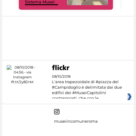
Sistema Musei
net
08/10/2018
L'area trapezoidale di #piazza del
#Campidoglio è delimitata dai due
edifici dei #MuseiCapitolini
contrapposti, che con le
museiincomuneroma