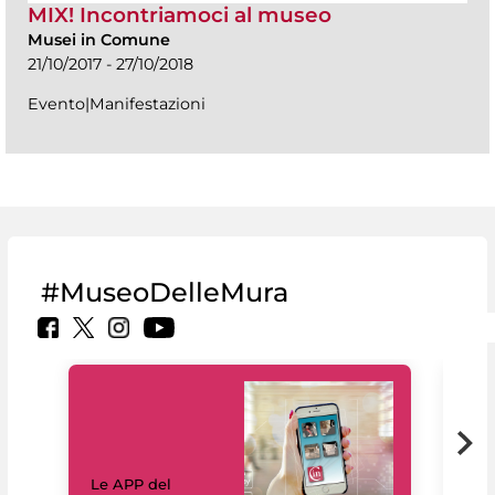
MIX! Incontriamoci al museo
Musei in Comune
21/10/2017 - 27/10/2018
Evento|Manifestazioni
#MuseoDelleMura
Il 
Le APP del
Mus