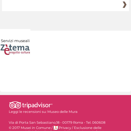
Servizi museali
Leggi le recensioni su:
Museo delle Mura
Via di Porta San Sebastiano,18 - 00179 Roma - Tel. 060608
© 2017 Musei in Comune
/
Privacy
/
Esclusione delle