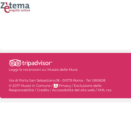
Leggi le recensioni su:
Museo delle Mura
Via di Porta San Sebastiano,18 - 00179 Roma - Tel. 060608
© 2017 Musei in Comune
/
Privacy
/
Esclusione delle
Responsabilità
/
Credits
/
Accessibilità del sito web
/
XML-rss