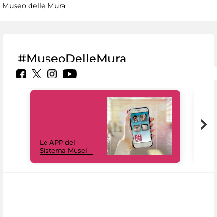
Museo delle Mura
#MuseoDelleMura
Il 
Le APP del
Mus
Sistema Musei
net