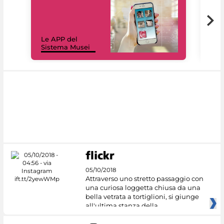
Il 
Le APP del
Mus
Sistema Musei
net
05/10/2018
Attraverso uno stretto passaggio con
una curiosa loggetta chiusa da una
bella vetrata a tortiglioni, si giunge
all'ultima stanza della