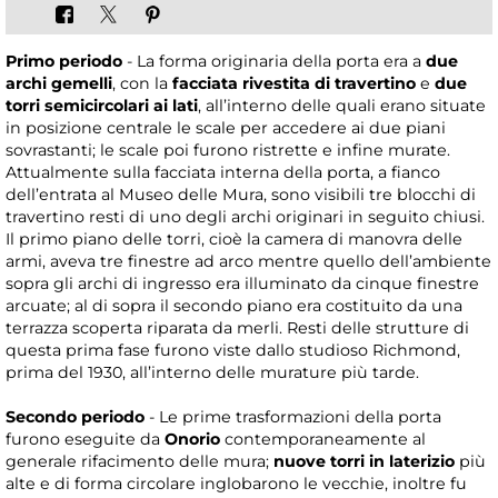
Primo periodo
- La forma originaria della porta era a
due
archi gemelli
, con la
facciata rivestita di travertino
e
due
torri semicircolari ai lati
, all’interno delle quali erano situate
in posizione centrale le scale per accedere ai due piani
sovrastanti; le scale poi furono ristrette e infine murate.
Attualmente sulla facciata interna della porta, a fianco
dell’entrata al Museo delle Mura, sono visibili tre blocchi di
travertino resti di uno degli archi originari in seguito chiusi.
Il primo piano delle torri, cioè la camera di manovra delle
armi, aveva tre finestre ad arco mentre quello dell’ambiente
sopra gli archi di ingresso era illuminato da cinque finestre
arcuate; al di sopra il secondo piano era costituito da una
terrazza scoperta riparata da merli. Resti delle strutture di
questa prima fase furono viste dallo studioso Richmond,
prima del 1930, all’interno delle murature più tarde.
Secondo periodo
- Le prime trasformazioni della porta
furono eseguite da
Onorio
contemporaneamente al
generale rifacimento delle mura;
nuove torri in laterizio
più
alte e di forma circolare inglobarono le vecchie, inoltre fu