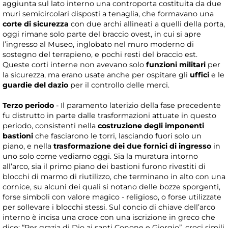
aggiunta sul lato interno una controporta costituita da due
muri semicircolari disposti a tenaglia, che formavano una
corte di sicurezza
con due archi allineati a quelli della porta,
oggi rimane solo parte del braccio ovest, in cui si apre
l’ingresso al Museo, inglobato nel muro moderno di
sostegno del terrapieno, e pochi resti del braccio est.
Queste corti interne non avevano solo
funzioni militari
per
la sicurezza, ma erano usate anche per ospitare gli
uffici
e le
guardie del dazio
per il controllo delle merci.
Terzo periodo
- Il paramento laterizio della fase precedente
fu distrutto in parte dalle trasformazioni attuate in questo
periodo, consistenti nella
costruzione degli imponenti
bastioni
che fasciarono le torri, lasciando fuori solo un
piano, e nella
trasformazione dei due fornici di ingresso
in
uno solo come vediamo oggi. Sia la muratura intorno
all’arco, sia il primo piano dei bastioni furono rivestiti di
blocchi di marmo di riutilizzo, che terminano in alto con una
cornice, su alcuni dei quali si notano delle bozze sporgenti,
forse simboli con valore magico - religioso, o forse utilizzate
per sollevare i blocchi stessi. Sul concio di chiave dell’arco
interno è incisa una croce con una iscrizione in greco che
dice: “Per grazia di Dio ai santi Conone e Giorgio”, croci simili