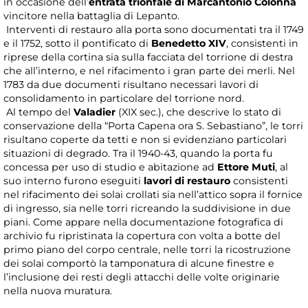
in occasione dell’
entrata trionfale di Marcantonio Colonna
vincitore nella battaglia di Lepanto.
Interventi di restauro alla porta sono documentati tra il 1749
e il 1752, sotto il pontificato di
Benedetto XIV
, consistenti in
riprese della cortina sia sulla facciata del torrione di destra
che all’interno, e nel rifacimento i gran parte dei merli. Nel
1783 da due documenti risultano necessari lavori di
consolidamento in particolare del torrione nord.
Al tempo del
Valadier
(XIX sec.), che descrive lo stato di
conservazione della “Porta Capena ora S. Sebastiano”, le torri
risultano coperte da tetti e non si evidenziano particolari
situazioni di degrado. Tra il 1940-43, quando la porta fu
concessa per uso di studio e abitazione ad
Ettore Muti
, al
suo interno furono eseguiti
lavori di restauro
consistenti
nel rifacimento dei solai crollati sia nell’attico sopra il fornice
di ingresso, sia nelle torri ricreando la suddivisione in due
piani. Come appare nella documentazione fotografica di
archivio fu ripristinata la copertura con volta a botte del
primo piano del corpo centrale, nelle torri la ricostruzione
dei solai comportò la tamponatura di alcune finestre e
l’inclusione dei resti degli attacchi delle volte originarie
nella nuova muratura.