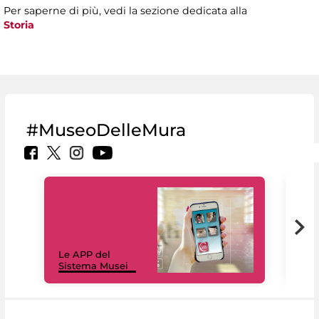
Per saperne di più, vedi la sezione dedicata alla
Storia
#MuseoDelleMura
Il 
Le APP del
Mus
Sistema Musei
net