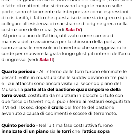
o fatte di mattoni, che si ritrovano lungo le mura o sulle
porte, sono chiaramente da interpretare come espressioni
di cristianità; il fatto che questa iscrizione sia in greco si può
collegare all’esistenza di maestranze di origine greca nella
costruzione delle mura. (vedi
Sala IV
)
Al primo piano dell’attico, utilizzato come camera di
manovra della saracinesca per la chiusura della porta, vi
sono ancora le mensole in travertino che sorreggevano le
corde per muovere la grata lungo gli stipiti interni dell’arco
di ingresso. (vedi
Sala II
)
Quarto periodo
- All’interno delle torri furono eliminate le
pesanti volte in muratura che le suddividevano in tre piani,
e i cui attacchi sono ancora visibili al secondo piano del
Museo. La
parte alta del bastione quadrangolare della
torre ovest
, costituita da muratura in blocchi di tufo con
due fasce di travertino, si può riferire ai restauri eseguiti tra
il VI ed il IX sec. dopo il
crollo
del fronte del bastione
avvenuto a causa di cedimenti e scosse di terremoto.
Quinto periodo
- Nell’ultima fase costruttiva furono
innalzate di un piano
sia
le torri
che
l’attico sopra