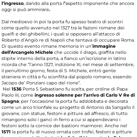
l’ingresso
, dando alla porta l
’
aspetto imponente che ancora
oggi si può ammirare
.
Dal medioevo in poi la porta fu spesso teatro di scontri
come quello avvenuto nel 1327 tra le fazioni romane dei
guelfi e dei ghibellini, i quali si opposero all’attacco di
Roberto d’Angiò re di Napoli che tentava di occupare Roma.
Di questo evento rimane memoria in un’
immagine
dell’Arcangelo Michele
che uccide il drago, graffita nello
stipite interno della porta, a fianco un’iscrizione in latino
ricorda che “l’anno 1327, indizione XI, nel mese di settembre,
il penultimo giorno, festa di S. Michele, entrò gente
straniera in città e fu sconfitta dal popolo romano, essendo
Jacopo de’ Ponziani capo del rione”.
Nel
1536
Porta S Sebastiano fu scelta, per ordine di Papa
Paolo III, come
ingresso solenne per l’arrivo di Carlo V Re di
Spagna
; per l’occasione la porta fu addobbata e decorata
come un arco trionfale su progetto di Antonio da Sangallo il
giovane, con statue, festoni e pitture ad affresco, di tutto
rimangono solo i ganci in ferro a cui si appendevano i
festoni sotto la cornice dei bastioni marmorei. Anche nel
1571
la porta fu di nuovo ornata con trofei, festoni e pitture