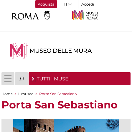
Acquista
Accedi
MUSEO DELLE MURA
TUTTI I MUSEI
Home
>
Il museo
>
Porta San Sebastiano
Tu sei qui
Porta San Sebastiano