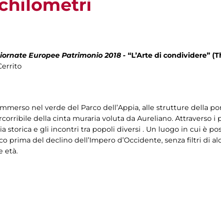
 chilometri
iornate Europee Patrimonio 2018 -
“L’Arte di condividere” (T
Cerrito
immerso nel verde del Parco dell’Appia, alle strutture della por
rribile della cinta muraria voluta da Aureliano. Attraverso i p
a storica e gli incontri tra popoli diversi . Un luogo in cui è po
oco prima del declino dell’Impero d’Occidente, senza filtri di 
e età.