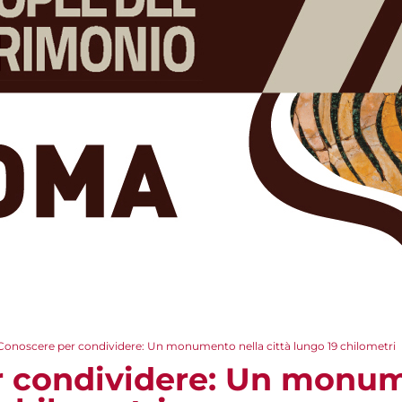
Conoscere per condividere: Un monumento nella città lungo 19 chilometri
 condividere: Un monum