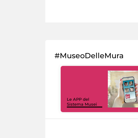
#MuseoDelleMura
Le APP del
Sistema Musei