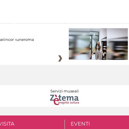
eiincomuneroma
Servizi museali
VISITA
EVENTI