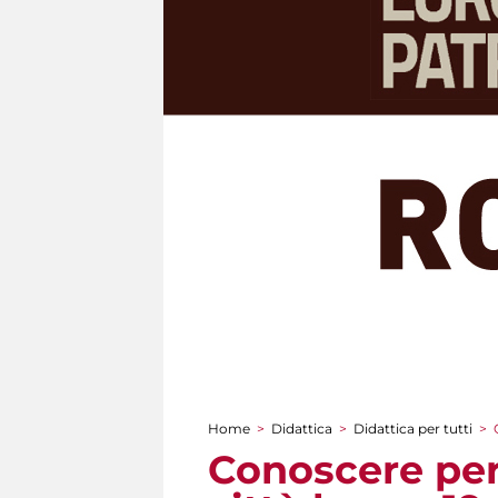
Home
>
Didattica
>
Didattica per tutti
>
Tu sei qui
Conoscere per