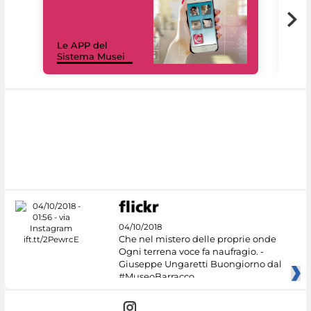
Il 
Le APP del
Mus
Sistema Musei
net
04/10/2018
Che nel mistero delle proprie onde
Ogni terrena voce fa naufragio. -
Giuseppe Ungaretti Buongiorno dal
#MuseoBarracco