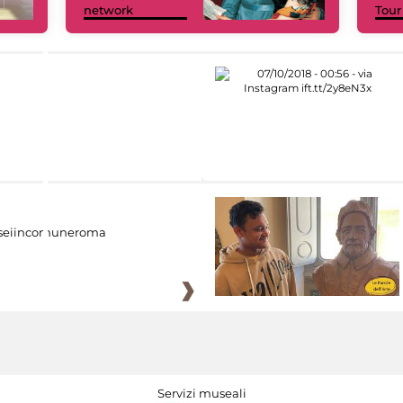
network
Tour
eiincomuneroma
Servizi museali