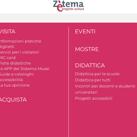
VISITA
EVENTI
Informazioni pratiche
iglietti
MOSTRE
ervizi per i visitatori
MIC card
isite didattiche
DIDATTICA
Le APP del Sistema Musei
Didattica per le scuole
Guide e cataloghi
ccessibilità
Didattica per tutti
La tua opinione
Incontri per docenti e studenti
universitari
Progetti accessibili
ACQUISTA