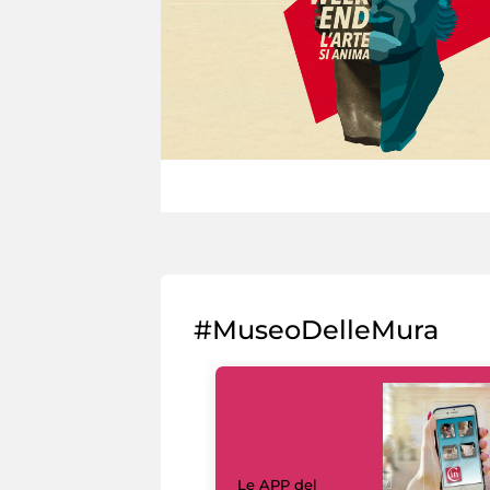
#MuseoDelleMura
Le APP del