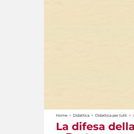
Home
>
Didattica
>
Didattica per tutti
>
Tu sei qui
La difesa dell