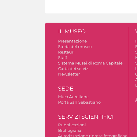
IL MUSEO
Presentazione
Storia del museo
B
Restauri
S
Staff
Sistema Musei di Roma Capitale
V
Carta dei servizi
Newsletter
A
SEDE
Mura Aureliane
Porta San Sebastiano
SERVIZI SCIENTIFICI
Pubblicazioni
Bibliografia
Autorizzazione riprese fotografiche