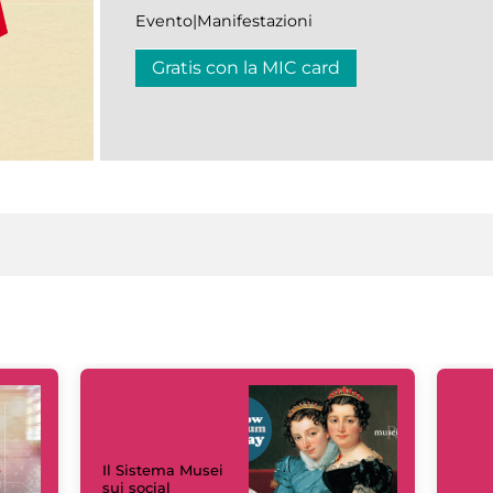
Evento|Manifestazioni
Gratis con la MIC card
Il Sistema Musei
sui social