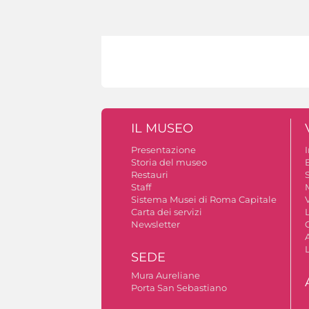
IL MUSEO
Presentazione
Storia del museo
B
Restauri
S
Staff
Sistema Musei di Roma Capitale
V
Carta dei servizi
Newsletter
A
SEDE
Mura Aureliane
Porta San Sebastiano