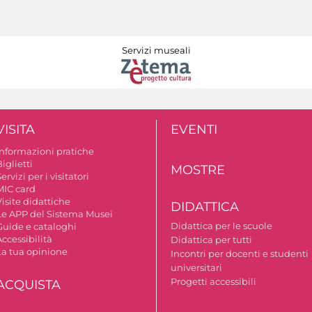
Servizi museali
VISITA
EVENTI
Informazioni pratiche
iglietti
MOSTRE
ervizi per i visitatori
MIC card
isite didattiche
DIDATTICA
Le APP del Sistema Musei
Didattica per le scuole
Guide e cataloghi
ccessibilità
Didattica per tutti
La tua opinione
Incontri per docenti e studenti
universitari
Progetti accessibili
ACQUISTA