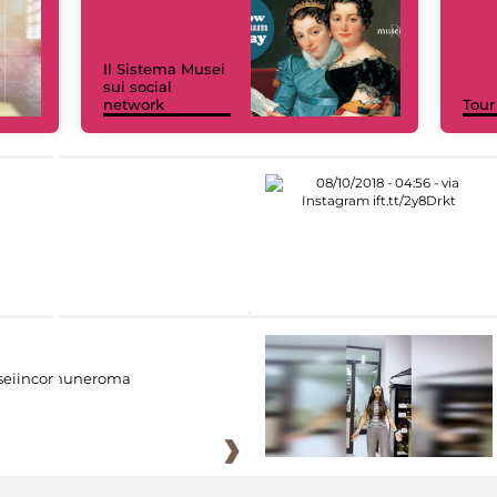
Il Sistema Musei
sui social
network
Tour
eiincomuneroma