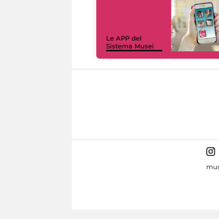
Le APP del
Sistema Musei
mus