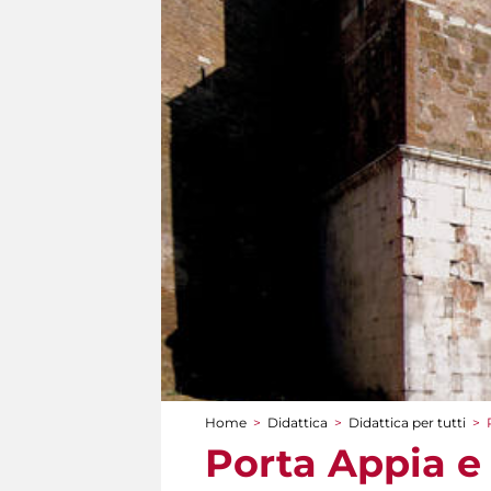
Home
>
Didattica
>
Didattica per tutti
>
Tu sei qui
Porta Appia e 