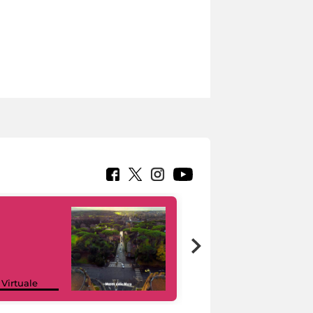
Google Arts &
 Virtuale
Culture