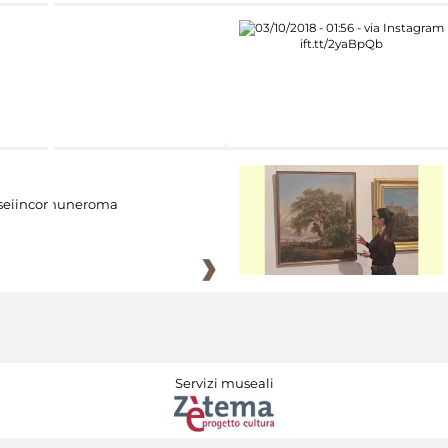
eiincomuneroma
Servizi museali