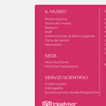
IL MUSEO
Presentazione
Storia del museo
B
Restauri
S
Staff
Sistema Musei di Roma Capitale
V
Carta dei servizi
Newsletter
A
SEDE
Mura Aureliane
Porta San Sebastiano
SERVIZI SCIENTIFICI
Pubblicazioni
Bibliografia
Autorizzazione riprese fotografiche