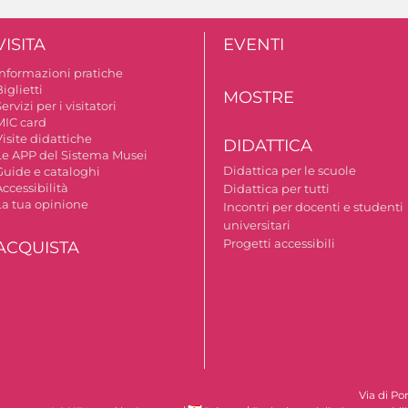
VISITA
EVENTI
Informazioni pratiche
iglietti
MOSTRE
ervizi per i visitatori
MIC card
isite didattiche
DIDATTICA
Le APP del Sistema Musei
Didattica per le scuole
Guide e cataloghi
ccessibilità
Didattica per tutti
La tua opinione
Incontri per docenti e studenti
universitari
Progetti accessibili
ACQUISTA
Via di Po