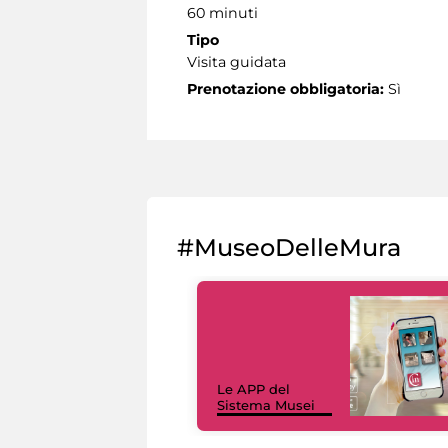
60 minuti
Tipo
Visita guidata
Prenotazione obbligatoria:
Sì
#MuseoDelleMura
Le APP del
Sistema Musei