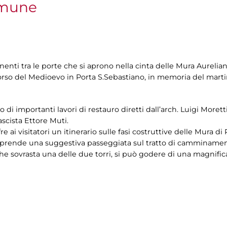
omune
enti tra le porte che si aprono nella cinta delle Mura Aurelia
orso del Medioevo in Porta S.Sebastiano, in memoria del marti
to di importanti lavori di restauro diretti dall’arch. Luigi Morett
ascista Ettore Muti.
re ai visitatori un itinerario sulle fasi costruttive delle Mura di
 comprende una suggestiva passeggiata sul tratto di camminament
he sovrasta una delle due torri, si può godere di una magnifica