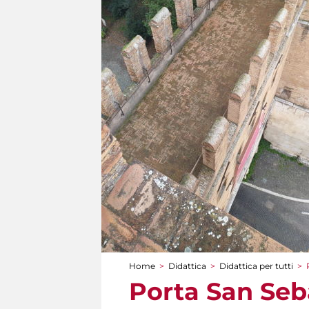
Home
>
Didattica
>
Didattica per tutti
>
Tu sei qui
Porta San Seb