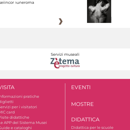
eiincomuneroma
Servizi museali
VISITA
EVENTI
Informazioni pratiche
iglietti
MOSTRE
ervizi per i visitatori
MIC card
isite didattiche
DIDATTICA
Le APP del Sistema Musei
Didattica per le scuole
Guide e cataloghi