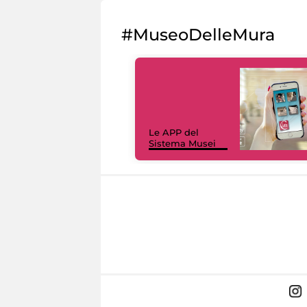
#MuseoDelleMura
Le APP del
Sistema Musei