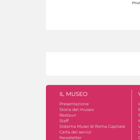
mus
IL MUSEO
Presentazione
Storia del museo
B
Restauri
S
Staff
Sistema Musei di Roma Capitale
V
Carta dei servizi
Newsletter