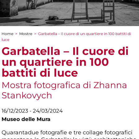
Home
>
Mostre
>
Garbatella – Il cuore di un quartiere in 100 battiti di
Tu sei qui
luce
Garbatella – Il cuore di
un quartiere in 100
battiti di luce
Mostra fotografica di Zhanna
Stankovych
16/12/2023 - 24/03/2024
Museo delle Mura
Quarantadue fotografie e tre collage fotografici