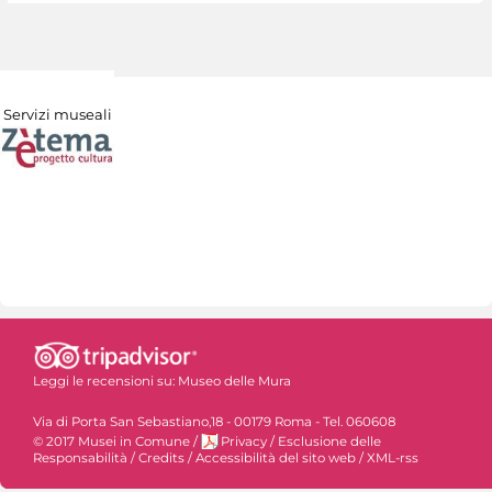
Servizi museali
Leggi le recensioni su:
Museo delle Mura
Via di Porta San Sebastiano,18 - 00179 Roma - Tel. 060608
© 2017 Musei in Comune
/
Privacy
/
Esclusione delle
Responsabilità
/
Credits
/
Accessibilità del sito web
/
XML-rss