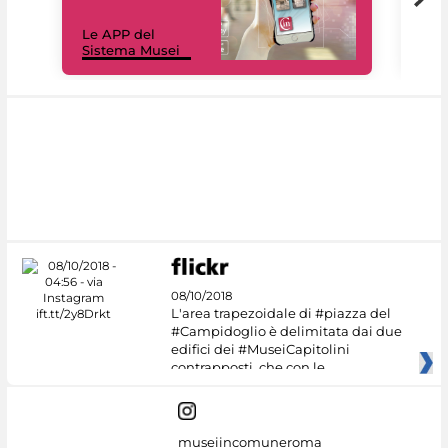
Il 
Le APP del
Mus
Sistema Musei
net
08/10/2018
L'area trapezoidale di #piazza del
#Campidoglio è delimitata dai due
edifici dei #MuseiCapitolini
contrapposti, che con le
museiincomuneroma