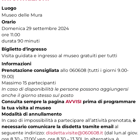
Luogo
Museo delle Mura
Orario
Domenica 29 settembre 2024
ore 11.00
durata 90 minuti
Biglietto d'ingresso
Visita guidata e ingresso al museo gratuiti per tutti
Informazioni
Prenotazione consigliata
allo 060608 (tutti i giorni 9.00-
19.00)
Massimo 15 partecipanti
In caso di disponibilità le persone possono aggiungersi
anche il giorno stesso sul posto
Consulta sempre la pagina
AVVISI
prima di programmare
la tua visita al museo
Modalità di annullamento
In caso di impossibilità a partecipare all’attività prenotata,
è
necessario comunicare la disdetta tramite email
al
seguente indirizzo:
disdetta.visite@060608.it
(dal lun.al giov.
ore 8.30 – 17.00/ ven. ore 8.30 – 13.30). In alternativa, è