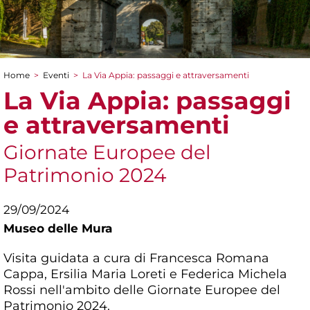
Home
>
Eventi
>
La Via Appia: passaggi e attraversamenti
Tu sei qui
La Via Appia: passaggi
e attraversamenti
Giornate Europee del
Patrimonio 2024
29/09/2024
Museo delle Mura
Visita guidata a cura di Francesca Romana
Cappa, Ersilia Maria Loreti e Federica Michela
Rossi nell'ambito delle Giornate Europee del
Patrimonio 2024.