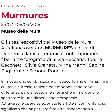
Home
>
Mostre
>
Murmures
Tu sei qui
Murmures
24/02 - 08/04/2018
Museo delle Mura
Gli spazi espositivi del Museo delle Mura
Aureliane ospitano
MURMURES
, a cura di
Domenico Iaracà, ceramica contemporanea,
fiber art e fotografia di Silvia Beccaria, Tonina
Cecchetti, Silvia Granata, Mirna Manni, Sabine
Pagliarulo e Simona Poncia.
In mostra una combinazione di lessico, forme e immagini in
cui reale e irreale, ragione ed emozione sono senza
differenza; parole, sussurri e silenzi che immergono lo
spettatore in una dimensione atemporale.
Attraverso le opere selezionate le artiste si confrontano sul
significato che ha per loro fare arte, rispondendo a