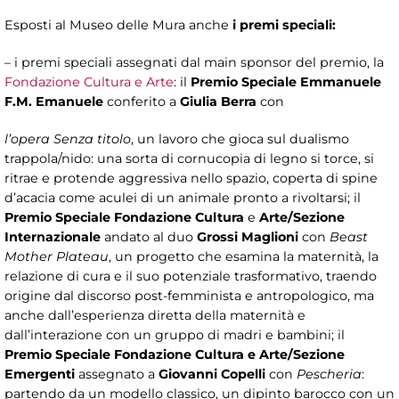
Esposti al Museo delle Mura anche
i premi speciali:
– i premi speciali assegnati dal main sponsor del premio, la
Fondazione Cultura e Arte
: il
Premio Speciale Emmanuele
F.M. Emanuele
conferito a
Giulia Berra
con
l’opera Senza titolo
, un lavoro che gioca sul dualismo
trappola/nido: una sorta di cornucopia di legno si torce, si
ritrae e protende aggressiva nello spazio, coperta di spine
d’acacia come aculei di un animale pronto a rivoltarsi; il
Premio Speciale Fondazione Cultura
e
Arte/Sezione
Internazionale
andato al duo
Grossi
Maglioni
con
Beast
Mother Plateau
, un progetto che esamina la maternità, la
relazione di cura e il suo potenziale trasformativo, traendo
origine dal discorso post-femminista e antropologico, ma
anche dall’esperienza diretta della maternità e
dall’interazione con un gruppo di madri e bambini; il
Premio Speciale Fondazione Cultura e Arte/Sezione
Emergenti
assegnato a
Giovanni Copelli
con
Pescheria
:
partendo da un modello classico, un dipinto barocco con un