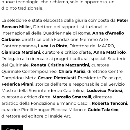
nuove tecnologie, che richiama, solo in apparenza, un
dipinto tradizionale.
La selezione è stata elaborata dalla giuria composta da
Peter
Benson Mille
r, Direttore dei rapporti istituzionali e
internazionali della Quadriennale di Roma,
Anna d’Amelio
Carbone
, direttrice della Fondazione Memmo Arte
Contemporanea
, Luca Lo Pinto
, Direttore del MACRO,
Gianluca Marziani
, curatore e critico d’arte
, Anna Mattirolo
,
Delegato alla ricerca e ai progetti culturali speciali Scuderie
del Quirinale,
Renata Cristina Mazzantini,
curatore
Quirinale Contemporaneo,
Chiara Parisi
, direttrice Centre
Pompidou-Metz,
Cesare Pietroiusti
, Presidente Palaexpo,
Federica Pirani
, storica dell’arte e responsabile del Servizio
Mostre della Sovrintendenza Capitolina,
Ludovico Pratesi
,
curatore e critico d’arte,
Marcello Smarrelli
, direttore
artistico della Fondazione Ermanno Casoli,
Roberta
Tenconi
,
curatrice Pirelli Hangar Bicocca Milano e
Guido Talarico
,
direttore ed editore di Inside Art.