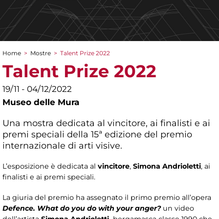
Home
>
Mostre
>
Talent Prize 2022
Tu sei qui
Talent Prize 2022
19/11 - 04/12/2022
Museo delle Mura
Una mostra dedicata al vincitore, ai finalisti e ai
premi speciali della 15ª edizione del premio
internazionale di arti visive.
L’esposizione è dedicata al
vincitore
,
Simona Andrioletti
, ai
finalisti e ai premi speciali.
La giuria del premio ha assegnato il primo premio all’opera
Defence. What do you do with your anger?
un video