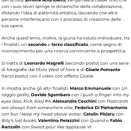
dell’artista
Simona Andrioletti,
bergamasca classe 1990 che
con i suoi lavori spinge le dinamiche della collaborazione,
sfidando l’idea di paternità artistica, lasciando che altre
persone interferiscano con il processo di creazione delle
sue opere.
Anche quest’anno, inoltre, la giuria ha voluto individuare, tra
i finalisti, un
secondo
e
terzo classificato
, come segno di
riconoscimento per una ricerca convincente e prospettica.
Si tratta di
Leonardo Magrelli
(secondo posto) con una serie
di fotografie dal titolo
West of here
e di
Gioele Pomante
(terzo posto) con il video
con affetto Gioele
.
In mostra anche gli altri finalisti:
Marco Emmanuele
con
Un
raggio giallo
,
Davide Sgambaro
con
I push a finger into my
eyes (kiss, Kick, Kiss) #4
,
Alessandra Cecchini
con
Postcards
are always from somewhere else
,
Federica Di Pietrantonio
con
but I keep my head above water
,
Catalin Pislaru
con
Billy’s lost books
,
Valentina Perazzini
con
Quand
e
Fabio
Ranzolin
con
Sweat pour like applause VI.