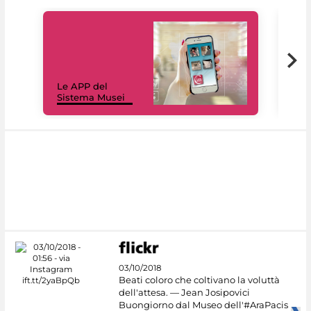
Il 
Le APP del
Mus
Sistema Musei
net
03/10/2018
Beati coloro che coltivano la voluttà
dell'attesa. — Jean Josipovici
Buongiorno dal Museo dell'#AraPacis