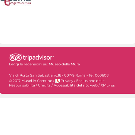
Leggi le recensioni su:
Museo delle Mura
Via di Porta San Sebastiano,18 - 00179 Roma - Tel. 060608
© 2017 Musei in Comune
/
Privacy
/
Esclusione delle
Responsabilità
/
Credits
/
Accessibilità del sito web
/
XML-rss