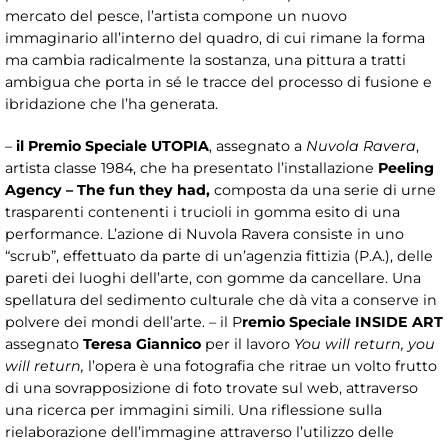
mercato del pesce, l’artista compone un nuovo
immaginario all’interno del quadro, di cui rimane la forma
ma cambia radicalmente la sostanza, una pittura a tratti
ambigua che porta in sé le tracce del processo di fusione e
ibridazione che l’ha generata.
–
il Premio Speciale UTOPIA
, assegnato a
Nuvola Ravera
,
artista classe 1984, che ha presentato l’installazione
Peeling
Agency – The fun they had,
composta da una serie di urne
trasparenti contenenti i trucioli in gomma esito di una
performance. L’azione di Nuvola Ravera consiste in uno
“scrub”, effettuato da parte di un’agenzia fittizia (P.A.), delle
pareti dei luoghi dell’arte, con gomme da cancellare. Una
spellatura del sedimento culturale che dà vita a conserve in
polvere dei mondi dell’arte. – il P
remio Speciale INSIDE ART
assegnato
Teresa
Giannico
per il lavoro
You will return, you
will return,
l’opera è una fotografia che ritrae un volto frutto
di una sovrapposizione di foto trovate sul web, attraverso
una ricerca per immagini simili. Una riflessione sulla
rielaborazione dell’immagine attraverso l’utilizzo delle