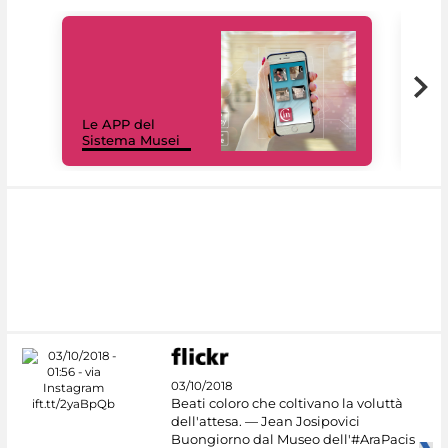
Il 
Le APP del
Mus
Sistema Musei
net
03/10/2018
Beati coloro che coltivano la voluttà
dell'attesa. — Jean Josipovici
Buongiorno dal Museo dell'#AraPacis