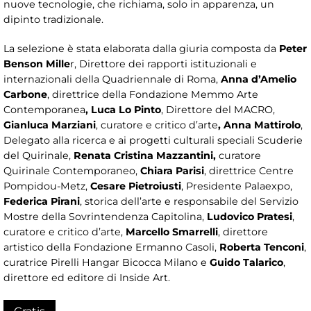
nuove tecnologie, che richiama, solo in apparenza, un
dipinto tradizionale.
La selezione è stata elaborata dalla giuria composta da
Peter
Benson Mille
r, Direttore dei rapporti istituzionali e
internazionali della Quadriennale di Roma,
Anna d’Amelio
Carbone
, direttrice della Fondazione Memmo Arte
Contemporanea
, Luca Lo Pinto
, Direttore del MACRO,
Gianluca Marziani
, curatore e critico d’arte
, Anna Mattirolo
,
Delegato alla ricerca e ai progetti culturali speciali Scuderie
del Quirinale,
Renata Cristina Mazzantini,
curatore
Quirinale Contemporaneo,
Chiara Parisi
, direttrice Centre
Pompidou-Metz,
Cesare Pietroiusti
, Presidente Palaexpo,
Federica Pirani
, storica dell’arte e responsabile del Servizio
Mostre della Sovrintendenza Capitolina,
Ludovico Pratesi
,
curatore e critico d’arte,
Marcello Smarrelli
, direttore
artistico della Fondazione Ermanno Casoli,
Roberta
Tenconi
,
curatrice Pirelli Hangar Bicocca Milano e
Guido Talarico
,
direttore ed editore di Inside Art.