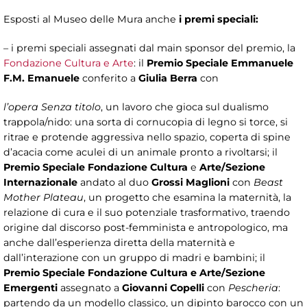
Esposti al Museo delle Mura anche
i premi speciali:
– i premi speciali assegnati dal main sponsor del premio, la
Fondazione Cultura e Arte
: il
Premio Speciale Emmanuele
F.M. Emanuele
conferito a
Giulia Berra
con
l’opera Senza titolo
, un lavoro che gioca sul dualismo
trappola/nido: una sorta di cornucopia di legno si torce, si
ritrae e protende aggressiva nello spazio, coperta di spine
d’acacia come aculei di un animale pronto a rivoltarsi; il
Premio Speciale Fondazione Cultura
e
Arte/Sezione
Internazionale
andato al duo
Grossi
Maglioni
con
Beast
Mother Plateau
, un progetto che esamina la maternità, la
relazione di cura e il suo potenziale trasformativo, traendo
origine dal discorso post-femminista e antropologico, ma
anche dall’esperienza diretta della maternità e
dall’interazione con un gruppo di madri e bambini; il
Premio Speciale Fondazione Cultura e Arte/Sezione
Emergenti
assegnato a
Giovanni Copelli
con
Pescheria
:
partendo da un modello classico, un dipinto barocco con un