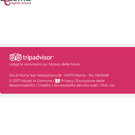
Leggi le recensioni su:
Museo delle Mura
Via di Porta San Sebastiano,18 - 00179 Roma - Tel. 060608
© 2017 Musei in Comune
/
Privacy
/
Esclusione delle
Responsabilità
/
Credits
/
Accessibilità del sito web
/
XML-rss