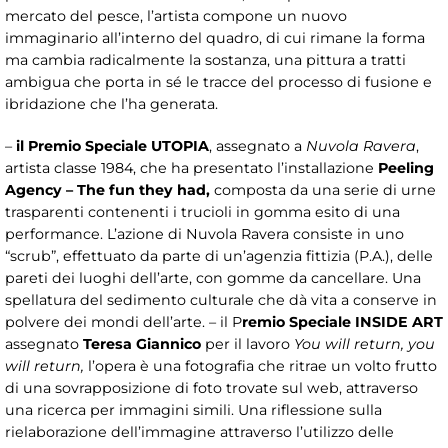
mercato del pesce, l’artista compone un nuovo
immaginario all’interno del quadro, di cui rimane la forma
ma cambia radicalmente la sostanza, una pittura a tratti
ambigua che porta in sé le tracce del processo di fusione e
ibridazione che l’ha generata.
–
il Premio Speciale UTOPIA
, assegnato a
Nuvola Ravera
,
artista classe 1984, che ha presentato l’installazione
Peeling
Agency – The fun they had,
composta da una serie di urne
trasparenti contenenti i trucioli in gomma esito di una
performance. L’azione di Nuvola Ravera consiste in uno
“scrub”, effettuato da parte di un’agenzia fittizia (P.A.), delle
pareti dei luoghi dell’arte, con gomme da cancellare. Una
spellatura del sedimento culturale che dà vita a conserve in
polvere dei mondi dell’arte. – il P
remio Speciale INSIDE ART
assegnato
Teresa
Giannico
per il lavoro
You will return, you
will return,
l’opera è una fotografia che ritrae un volto frutto
di una sovrapposizione di foto trovate sul web, attraverso
una ricerca per immagini simili. Una riflessione sulla
rielaborazione dell’immagine attraverso l’utilizzo delle