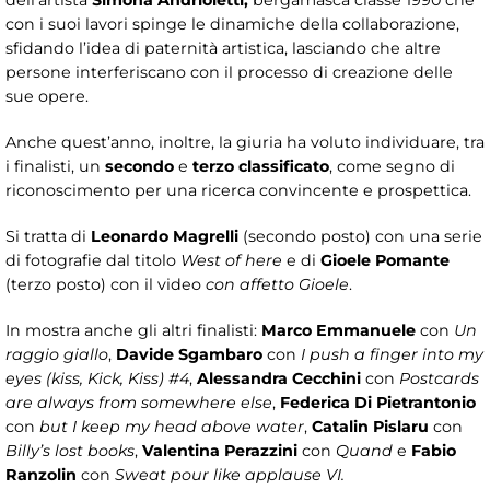
dell’artista
Simona Andrioletti,
bergamasca classe 1990 che
con i suoi lavori spinge le dinamiche della collaborazione,
sfidando l’idea di paternità artistica, lasciando che altre
persone interferiscano con il processo di creazione delle
sue opere.
Anche quest’anno, inoltre, la giuria ha voluto individuare, tra
i finalisti, un
secondo
e
terzo classificato
, come segno di
riconoscimento per una ricerca convincente e prospettica.
Si tratta di
Leonardo Magrelli
(secondo posto) con una serie
di fotografie dal titolo
West of here
e di
Gioele Pomante
(terzo posto) con il video
con affetto Gioele
.
In mostra anche gli altri finalisti:
Marco Emmanuele
con
Un
raggio giallo
,
Davide Sgambaro
con
I push a finger into my
eyes (kiss, Kick, Kiss) #4
,
Alessandra Cecchini
con
Postcards
are always from somewhere else
,
Federica Di Pietrantonio
con
but I keep my head above water
,
Catalin Pislaru
con
Billy’s lost books
,
Valentina Perazzini
con
Quand
e
Fabio
Ranzolin
con
Sweat pour like applause VI.