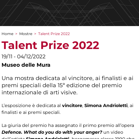
Home
>
Mostre
>
Talent Prize 2022
Tu sei qui
Talent Prize 2022
19/11 - 04/12/2022
Museo delle Mura
Una mostra dedicata al vincitore, ai finalisti e ai
premi speciali della 15ª edizione del premio
internazionale di arti visive.
L’esposizione è dedicata al
vincitore
,
Simona Andrioletti
, ai
finalisti e ai premi speciali.
La giuria del premio ha assegnato il primo premio all’opera
Defence. What do you do with your anger?
un video