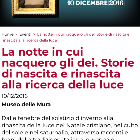
Home
>
Eventi
>
La notte in cui nacquero gli dei. Storie di nascita e
Tu sei qui
rinascita alla ricerca della luce
La notte in cui
nacquero gli dei. Storie
di nascita e rinascita
alla ricerca della luce
10/12/2016
Museo delle Mura
Dalle tenebre del solstizio d'inverno alla
rinascita della luce nel Natale cristiano, nel culto
del sole e nei saturnalia, attraverso racconti e
brani della tradizione italiana, europea e