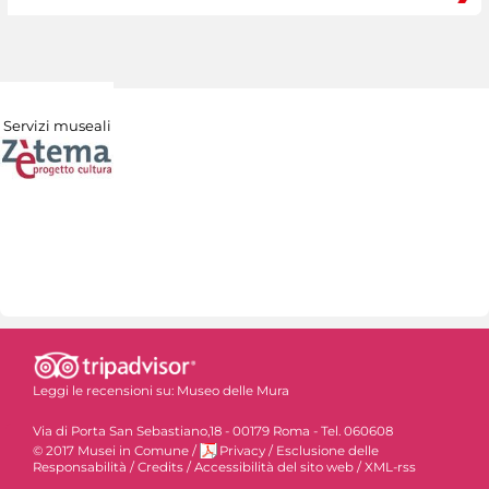
Servizi museali
Leggi le recensioni su:
Museo delle Mura
Via di Porta San Sebastiano,18 - 00179 Roma - Tel. 060608
© 2017 Musei in Comune
/
Privacy
/
Esclusione delle
Responsabilità
/
Credits
/
Accessibilità del sito web
/
XML-rss