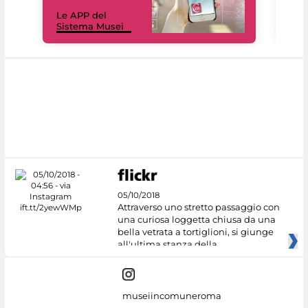
Il 
Le APP del
Mus
Sistema Musei
net
05/10/2018
Attraverso uno stretto passaggio con
una curiosa loggetta chiusa da una
bella vetrata a tortiglioni, si giunge
all'ultima stanza della
museiincomuneroma