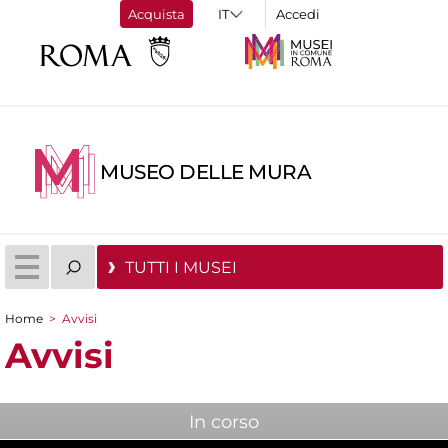
Acquista
Accedi
MUSEO DELLE MURA
TUTTI I MUSEI
Home
>
Avvisi
Tu sei qui
Avvisi
In corso