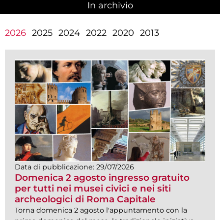
In archivio
(scheda attiva)
2026
2025
2024
2022
2020
2013
Data di pubblicazione:
29/07/2026
Domenica 2 agosto ingresso gratuito
per tutti nei musei civici e nei siti
archeologici di Roma Capitale
Torna domenica 2 agosto l'appuntamento con la