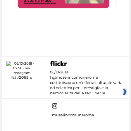
Sistema Musei
net
06/10/2018
I @museiincomuneroma
costituiscono un’offerta culturale varia
ed eclettica per il prestigio e la
particolarità delle sedi, per le
museiincomuneroma