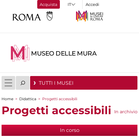
Acquista
Accedi
MUSEO DELLE MURA
TUTTI I MUSEI
Home
>
Didattica
>
Progetti accessibili
Tu sei qui
Progetti accessibili
In archivio
In corso
(scheda attiva)